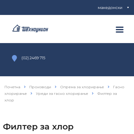
македонски
(02) 2469 715
Почетна
Производи
Опрема за хлорирање
Гасно
хлорирање
Уреди за гасно хлорирање
Филтер за
хлор
Филтер за хлор