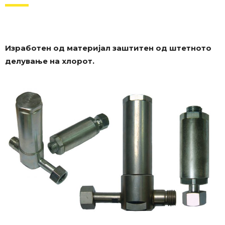
Изработен од материјал заштитен од штетното
делување на хлорот.