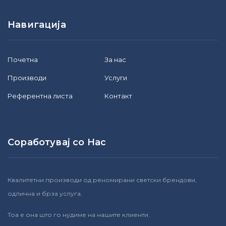
Навигација
Почетна
За нас
Производи
Услуги
Референтна листа
Контакт
Соработувај со Нас
Квалитетни производи од реномирани светски брендови,
одлична и брза услуга.
Тоа е она што го нудиме на нашите клиенти.