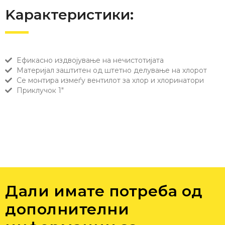
Kарактеристики:
Eфикасно издвојување на нечистотијата
Mатеријал заштитен од штетно делување на хлорот
Се монтира измеѓу вентилот за хлор и хлоринатори
Приклучок 1"
Дали имате потреба од
дополнителни